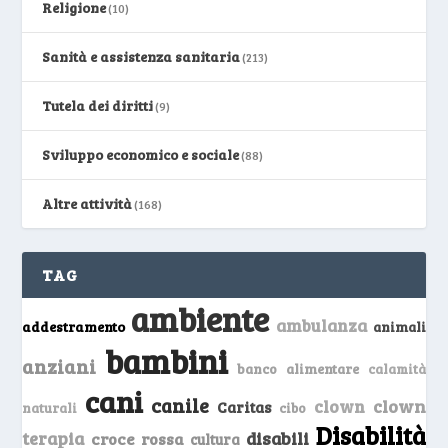
Religione
(10)
Sanità e assistenza sanitaria
(213)
Tutela dei diritti
(9)
Sviluppo economico e sociale
(88)
Altre attività
(168)
TAG
ambiente
ambulanza
addestramento
animali
bambini
anziani
banco alimentare
calamità
cani
canile
clown
clown
Caritas
naturali
cibo
Disabilità
terapia
disabili
croce rossa
cultura