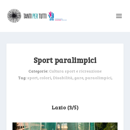
Sport paralimpici
Categorie:
Cultura sport e ricreazione
Tag:
sport
,
colori
,
Disabilità
,
gare
,
paraolimpici
,
Lazio (3/5)