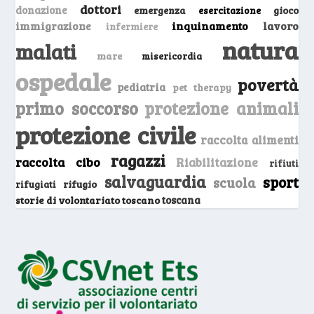
dottori
donazione
emergenza
gioco
esercitazione
inquinamento
lavoro
immigrazione
infermiere
natura
malati
mare
misericordia
ospedale
povertà
pediatria
pet therapy
primo soccorso
protezione animali
protezione civile
raccolta alimenti
ragazzi
raccolta cibo
Riabilitazione
rifiuti
salvaguardia
sport
scuola
rifugio
rifugiati
storie di volontariato toscano
toscana