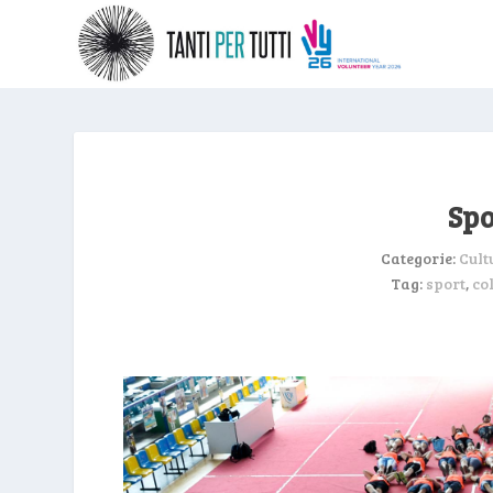
Spo
Categorie:
Cult
Tag:
sport
,
co