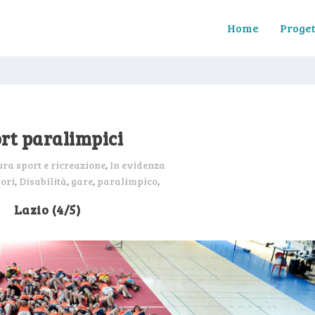
Home
Proget
rt paralimpici
ura sport e ricreazione
,
In evidenza
lori
,
Disabilità
,
gare
,
paralimpico
,
Lazio (4/5)