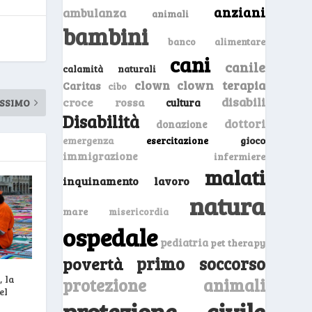
anziani
ambulanza
animali
bambini
banco alimentare
cani
canile
calamità naturali
clown
clown terapia
Caritas
cibo
disabili
croce rossa
cultura
SSIMO
Disabilità
dottori
donazione
emergenza
gioco
esercitazione
immigrazione
infermiere
malati
inquinamento
lavoro
natura
mare
misericordia
ospedale
pediatria
pet therapy
primo soccorso
povertà
 la
protezione animali
el
protezione civile