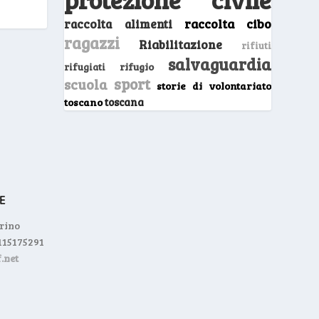
raccolta cibo
raccolta alimenti
ragazzi
Riabilitazione
rifiuti
salvaguardia
rifugio
rifugiati
sport
scuola
storie di volontariato
toscano
toscana
orino
0115175291
.net