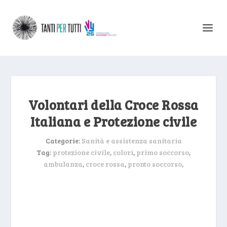
Volontari della Croce Rossa
Italiana e Protezione civile
Categorie:
Sanità e assistenza sanitaria
Tag:
protezione civile
,
colori
,
primo soccorso
,
ambulanza
,
croce rossa
,
pronto soccorso
,