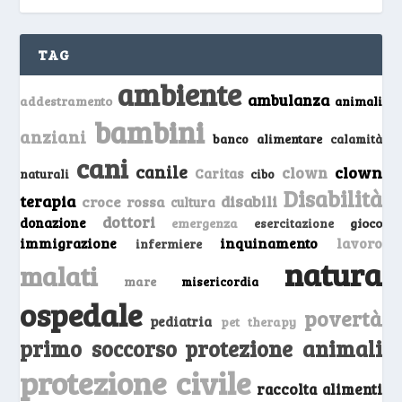
TAG
ambiente
ambulanza
addestramento
animali
bambini
anziani
banco alimentare
calamità
cani
canile
clown
clown
Caritas
naturali
cibo
Disabilità
terapia
disabili
croce rossa
cultura
dottori
donazione
emergenza
gioco
esercitazione
inquinamento
lavoro
immigrazione
infermiere
natura
malati
mare
misericordia
ospedale
povertà
pediatria
pet therapy
primo soccorso
protezione animali
protezione civile
raccolta alimenti