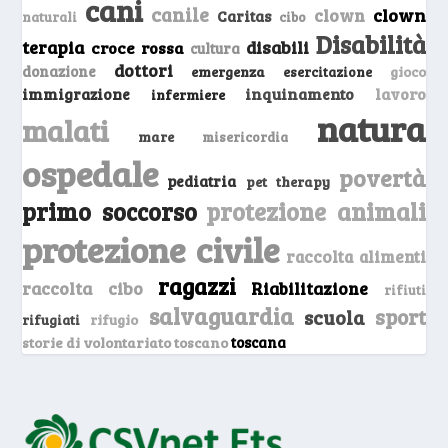
cani
canile
clown
clown
Caritas
naturali
cibo
Disabilità
terapia
disabili
croce rossa
cultura
dottori
donazione
emergenza
gioco
esercitazione
inquinamento
lavoro
immigrazione
infermiere
natura
malati
mare
misericordia
ospedale
povertà
pediatria
pet therapy
primo soccorso
protezione animali
protezione civile
raccolta alimenti
ragazzi
raccolta cibo
Riabilitazione
rifiuti
salvaguardia
sport
scuola
rifugio
rifugiati
storie di volontariato toscano
toscana