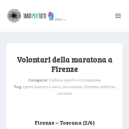
Volontari della maratona a
Firenze
Categorie:
Cultura sport e ricreazione
Tag:
sport
,
bianco e nero
,
maratona
,
firenze
,
atletica
,
correre
,
Firenze – Toscana (2/6)