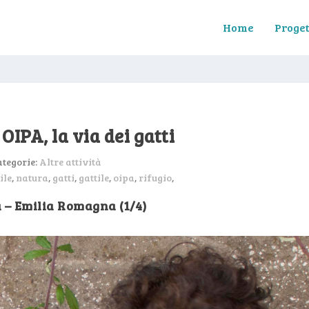
Home
Proget
OIPA, la via dei gatti
ategorie:
Altre attività
ile
,
natura
,
gatti
,
gattile
,
oipa
,
rifugio
,
– Emilia Romagna (1/4)