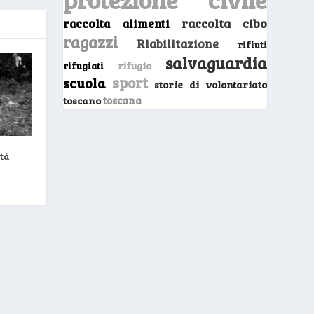
raccolta cibo
raccolta alimenti
ragazzi
Riabilitazione
rifiuti
salvaguardia
rifugio
rifugiati
sport
scuola
storie di volontariato
toscano
toscana
ità