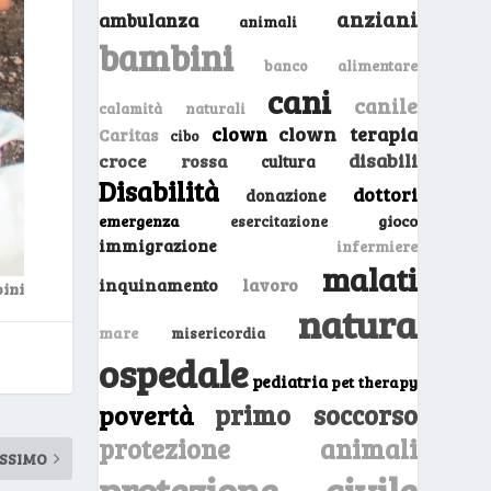
anziani
ambulanza
animali
bambini
banco alimentare
cani
canile
calamità naturali
clown
clown terapia
Caritas
cibo
disabili
croce rossa
cultura
Disabilità
dottori
donazione
emergenza
gioco
esercitazione
immigrazione
infermiere
malati
inquinamento
lavoro
bini
natura
mare
misericordia
ospedale
pediatria
pet therapy
primo soccorso
povertà
protezione animali
SSIMO
protezione civile