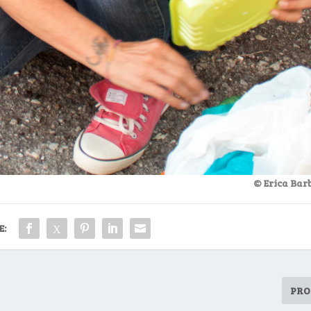
© Erica Bar
E:
PRO