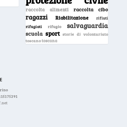
raccolta cibo
raccolta alimenti
ragazzi
Riabilitazione
rifiuti
salvaguardia
rifugio
rifugiati
sport
scuola
storie di volontariato
toscano
toscana
orino
0115175291
.net