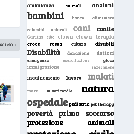
anziani
ambulanza
animali
bambini
banco alimentare
cani
canile
calamità naturali
clown
clown terapia
Caritas
cibo
disabili
croce rossa
cultura
SSIMO
Disabilità
dottori
donazione
emergenza
gioco
esercitazione
immigrazione
infermiere
malati
inquinamento
lavoro
natura
mare
misericordia
ospedale
pediatria
pet therapy
primo soccorso
povertà
à
protezione animali
protezione civile