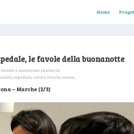
Home
Proget
pedale, le favole della buonanotte
:
Sanità e assistenza sanitaria
alati
,
ospedale
,
colori
,
favole
,
sonno
,
ona – Marche (2/3)