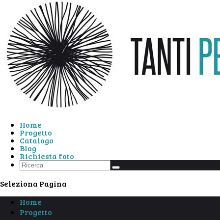
Home
Progetto
Catalogo
Blog
Richiesta foto
Seleziona Pagina
Home
Progetto