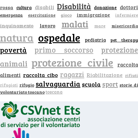
Disabilità
disabili
dottor
rossa
donazione
cultura
immigrazione
emergenza
gioco
infermiere
esercitazione
malati
inquinamento
lavoro
mare
misericordia
natura
ospedale
pediatria
pet therapy
primo soccorso
protezione
povertà
protezione civile
animali
raccolt
ragazzi
raccolta cibo
alimenti
Riabilitazione
rifiut
salvaguardia
sport
scuola
rifugio
storie di
rifugiati
volontariato toscano
toscana