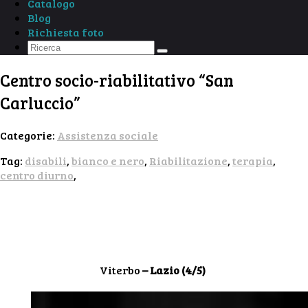
Catalogo
Blog
Richiesta foto
Centro socio-riabilitativo “San
Carluccio”
Categorie:
Assistenza sociale
Tag:
disabili
,
bianco e nero
,
Riabilitazione
,
terapia
,
centro diurno
,
Viterbo
– Lazio (4/5)