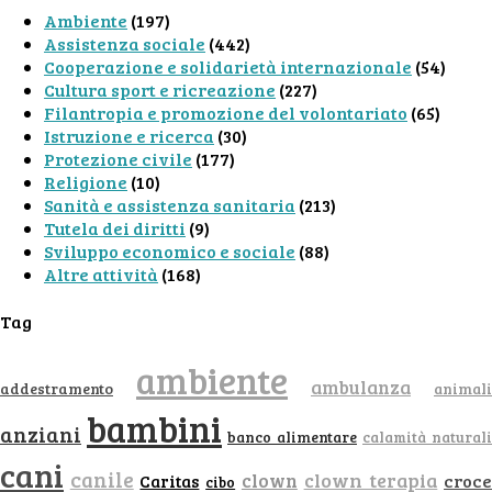
Ambiente
(197)
Assistenza sociale
(442)
Cooperazione e solidarietà internazionale
(54)
Cultura sport e ricreazione
(227)
Filantropia e promozione del volontariato
(65)
Istruzione e ricerca
(30)
Protezione civile
(177)
Religione
(10)
Sanità e assistenza sanitaria
(213)
Tutela dei diritti
(9)
Sviluppo economico e sociale
(88)
Altre attività
(168)
Tag
ambiente
ambulanza
addestramento
animali
bambini
anziani
banco alimentare
calamità naturali
cani
canile
clown
clown terapia
croc
Caritas
cibo