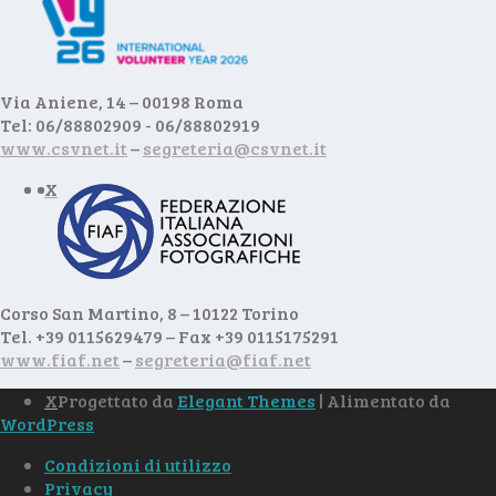
Via Aniene, 14 – 00198 Roma
Tel: 06/88802909 - 06/88802919
www.csvnet.it
–
segreteria@csvnet.it
Corso San Martino, 8 – 10122 Torino
Tel. +39 0115629479 – Fax +39 0115175291
www.fiaf.net
–
segreteria@fiaf.net
Progettato da
Elegant Themes
| Alimentato da
WordPress
Condizioni di utilizzo
Privacy