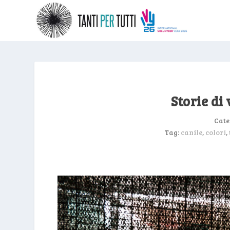
Storie di
Cate
Tag:
canile
,
colori
,