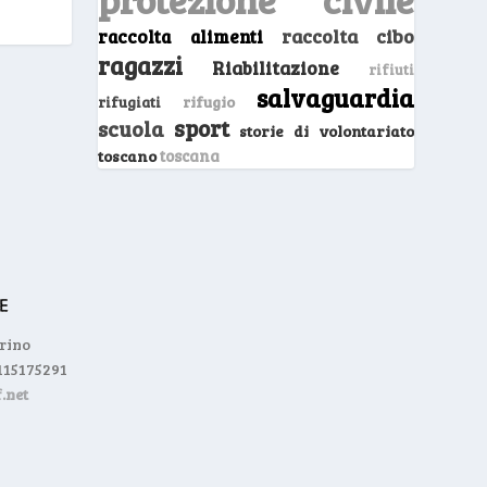
raccolta cibo
raccolta alimenti
ragazzi
Riabilitazione
rifiuti
salvaguardia
rifugio
rifugiati
sport
scuola
storie di volontariato
toscano
toscana
orino
0115175291
.net