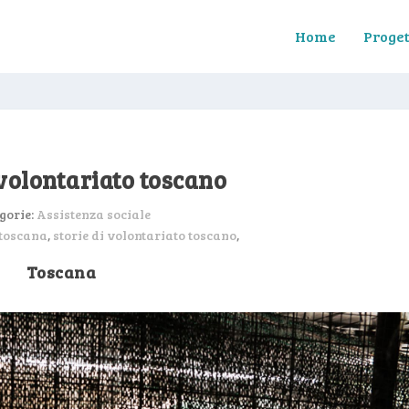
Home
Proget
 volontariato toscano
gorie:
Assistenza sociale
toscana
,
storie di volontariato toscano
,
Toscana