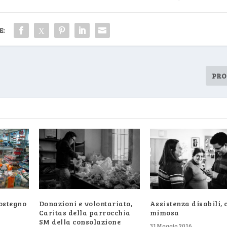
E:
PRO
ostegno
Donazioni e volontariato,
Assistenza disabili, 
Caritas della parrocchia
mimosa
SM della consolazione
31 Maggio 2016