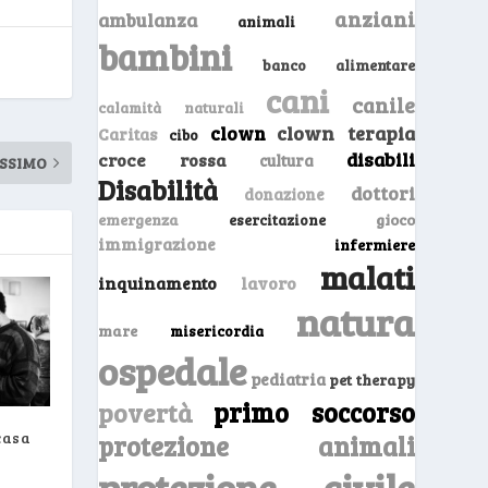
anziani
ambulanza
animali
bambini
banco alimentare
cani
canile
calamità naturali
clown
clown terapia
Caritas
cibo
disabili
croce rossa
cultura
SSIMO
Disabilità
dottori
donazione
emergenza
gioco
esercitazione
immigrazione
infermiere
malati
inquinamento
lavoro
natura
mare
misericordia
ospedale
pediatria
pet therapy
primo soccorso
povertà
casa
protezione animali
protezione civile