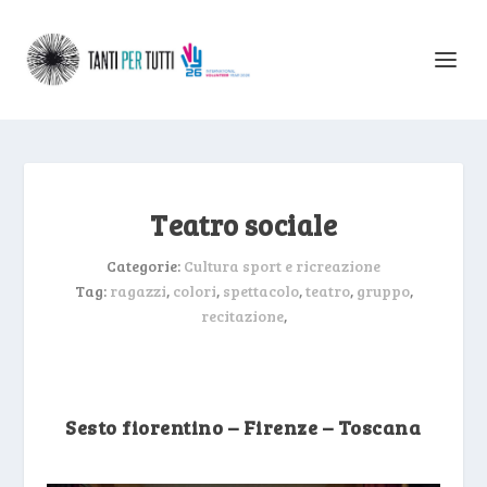
Teatro sociale
Categorie:
Cultura sport e ricreazione
Tag:
ragazzi
,
colori
,
spettacolo
,
teatro
,
gruppo
,
recitazione
,
Sesto fiorentino – Firenze – Toscana