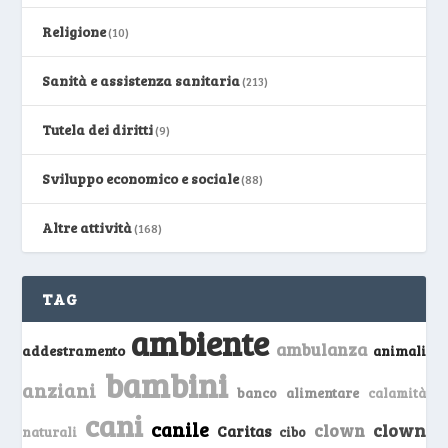
Religione
(10)
Sanità e assistenza sanitaria
(213)
Tutela dei diritti
(9)
Sviluppo economico e sociale
(88)
Altre attività
(168)
TAG
ambiente
ambulanza
addestramento
animali
bambini
anziani
banco alimentare
calamità
cani
canile
clown
clown
Caritas
naturali
cibo