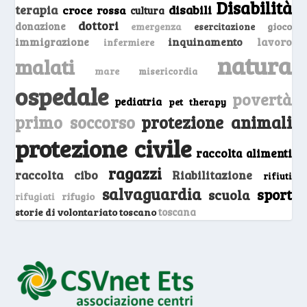
Disabilità
terapia
disabili
croce rossa
cultura
dottori
donazione
emergenza
gioco
esercitazione
inquinamento
lavoro
immigrazione
infermiere
natura
malati
mare
misericordia
ospedale
povertà
pediatria
pet therapy
primo soccorso
protezione animali
protezione civile
raccolta alimenti
ragazzi
raccolta cibo
Riabilitazione
rifiuti
salvaguardia
sport
scuola
rifugio
rifugiati
storie di volontariato toscano
toscana